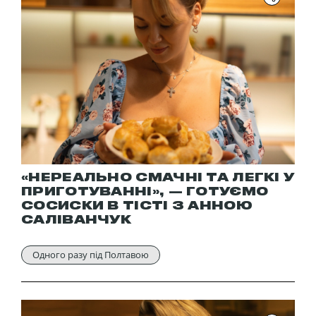
«НЕРЕАЛЬНО СМАЧНІ ТА ЛЕГКІ У
ПРИГОТУВАННІ», — ГОТУЄМО
СОСИСКИ В ТІСТІ З АННОЮ
САЛІВАНЧУК
Одного разу під Полтавою