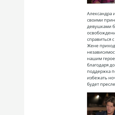
Александра 
своими принц
девушками б
освобождения
справиться с
Жене приход
независимос
нашим герое
благодаря д
поддержка п
избежать ноч
будет пресл