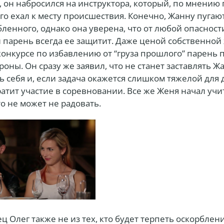
 он набросился на инструктора, который, по мнению 
го ехал к месту происшествия. Конечно, Жанну пугаю
ленного, однако она уверена, что от любой опасност
 парень всегда ее защитит. Даже ценой собственной 
онкурсе по избавлению от “груза прошлого” парень 
роны. Он сразу же заявил, что не станет заставлять Ж
 себя и, если задача окажется слишком тяжелой для 
атит участие в соревновании. Все же Женя начал учи
то не может не радовать.
 Олег также не из тех, кто будет терпеть оскорблен