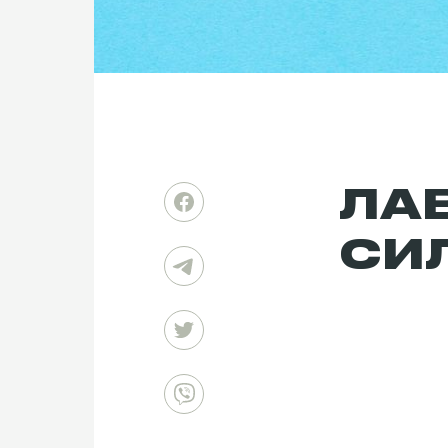
ЛА
СИ