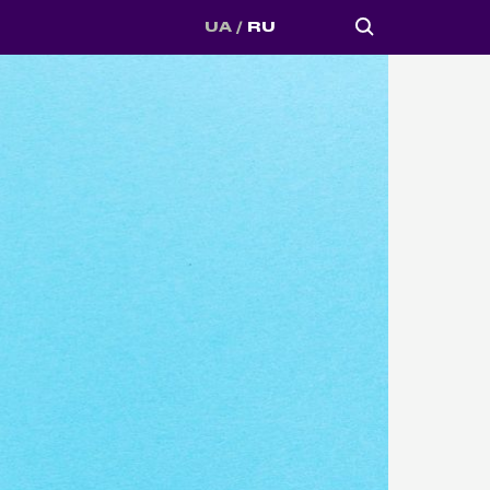
UA
RU