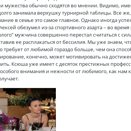
и мужества обычно сходятся во мнении. Видимо, име
 долго занимала верхушку турнирной таблицы. Все же,
ние в семье это самое главное. Однако иногда успех
Алексей обезумел из-за спортивного азарта – во время 
шлого” мужчина совершенно перестал считаться с си
тавив ее расплакаться от бессилия. Мы уже знаем, ч
о требует от любимой гораздо больше, чем она спосо
лирование, конечно, может мотивировать на достиже
мить. Ксюша уже имеет с десяток престижных профе
т особого внимания и нежности от любимого, как нам к
олучает.