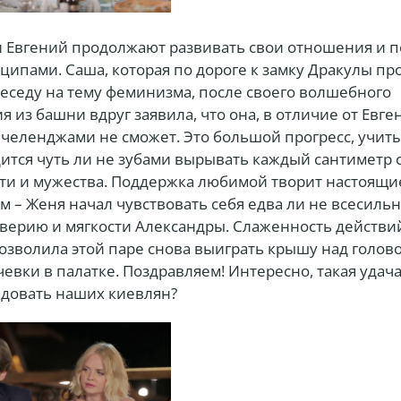
и Евгений продолжают развивать свои отношения и п
ипами. Саша, которая по дороге к замку Дракулы пр
еседу на тему феминизма, после своего волшебного
 из башни вдруг заявила, что она, в отличие от Евген
 челенджами не сможет. Это большой прогресс, учиты
ится чуть ли не зубами вырывать каждый сантиметр 
ти и мужества. Поддержка любимой творит настоящие
м – Женя начал чувствовать себя едва ли не всесиль
оверию и мягкости Александры. Слаженность действи
озволила этой паре снова выиграть крышу над голов
евки в палатке. Поздравляем! Интересно, такая удач
едовать наших киевлян?