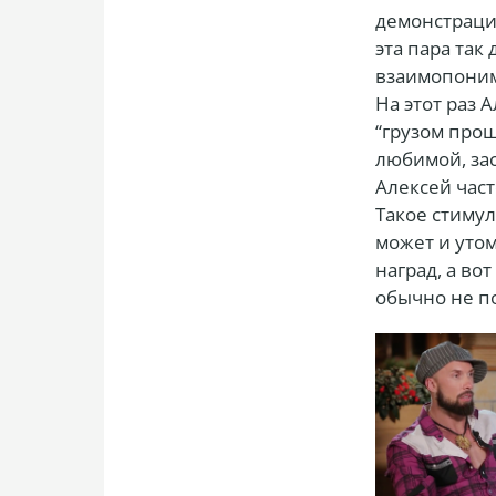
демонстраци
эта пара так
взаимопонима
На этот раз 
“грузом про
любимой, зас
Алексей част
Такое стиму
может и уто
наград, а во
обычно не п