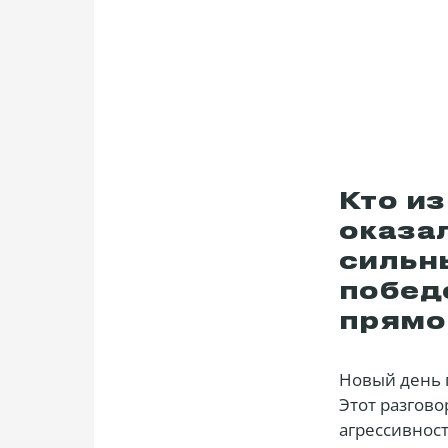
Кто и
оказа
сильны
побед
прямо
Новый день 
Этот разгово
агрессивност