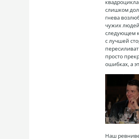
квадроцикла,
слишком дол
гнева возлюб
чужих людей
следующем к
с лучшей сто
пересиливать
просто прекр
ошибках, а э
Наш ревнивец