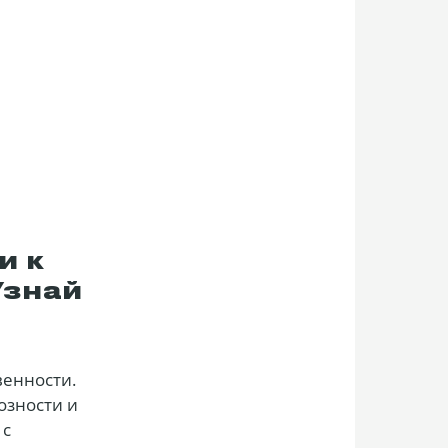
и к
Узнай
венности.
озности и
 с