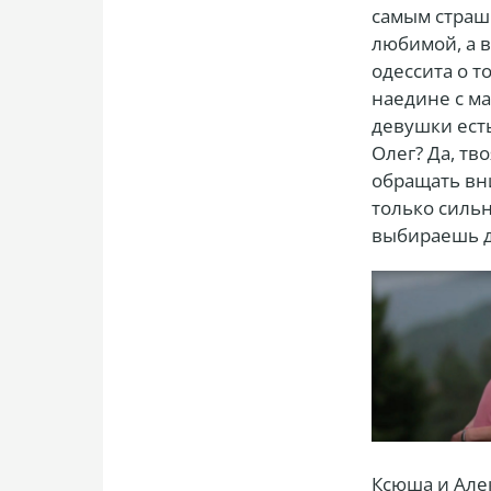
самым страшн
любимой, а 
одессита о т
наедине с ма
девушки есть
Олег? Да, тв
обращать вн
только силь
выбираешь д
Ксюша и Але