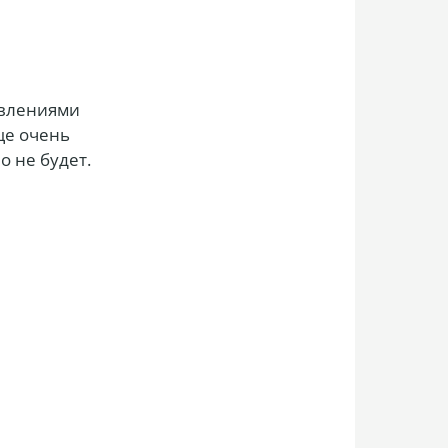
овлениями
ще очень
о не будет.