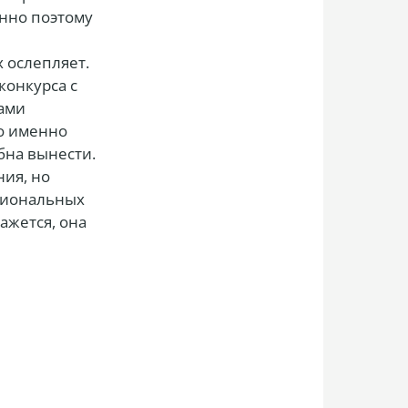
нно поэтому
 ослепляет.
конкурса с
лами
то именно
бна вынести.
ния, но
ссиональных
ажется, она