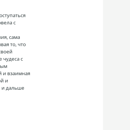
оступаться
овела с
ия, сама
вая то, что
своей
 чудеса с
ным
й и взаимная
ой и
а и дальше