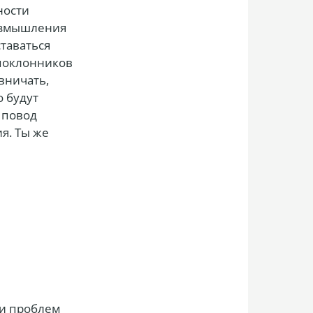
ности
размышления
ставаться
 поклонников
вничать,
о будут
 повод
я. Ты же
 и проблем