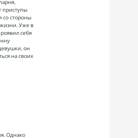
парня,
т приступы
и со стороны
жизни. Уже в
проявил себя
анну
девушки, он
ться на своих
ия. Однако