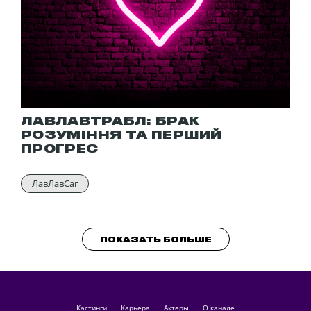
ЛАВЛАВТРАБЛ: БРАК
РОЗУМІННЯ ТА ПЕРШИЙ
ПРОГРЕС
ЛавЛавCar
ПОКАЗАТЬ БОЛЬШЕ
кастинги
Карьера
актеры
О канале