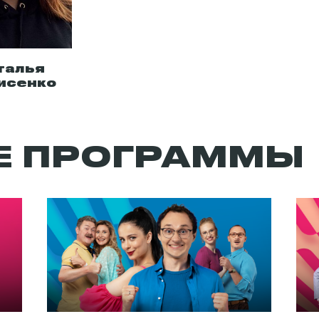
талья
исенко
Е ПРОГРАММЫ