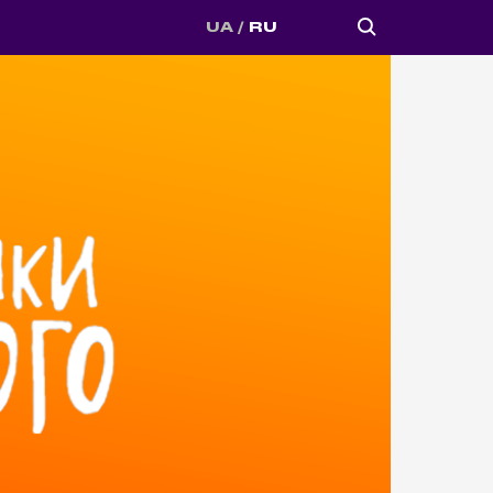
UA
RU