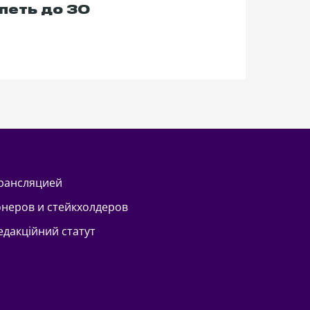
петь до 30
трансляцией
онеров и стейкхолдеров
Редакційний статут