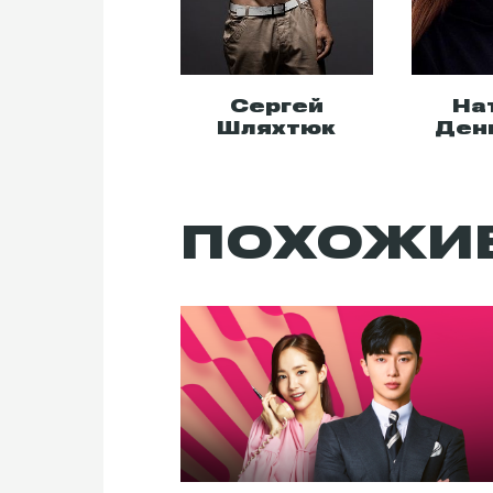
Сергей
На
Шляхтюк
Ден
ПОХОЖИ