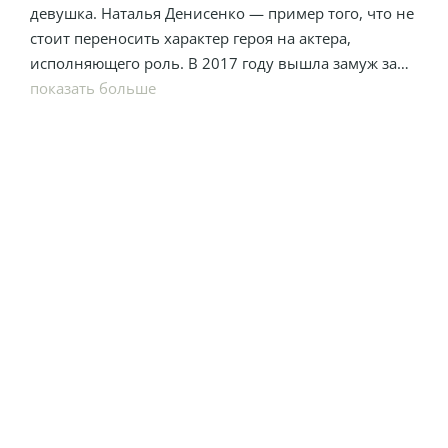
девушка. Наталья Денисенко — пример того, что не
стоит переносить характер героя на актера,
исполняющего роль. В 2017 году вышла замуж за
коллегу по съемочной площадке Андрея Федишина.
показать больше
В сериале они играли влюбленную пару и эти
чувства перешли в реальную жизнь.