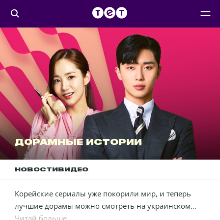
ДОРАМНЫЕ ИСТОРИИ
НОВОСТИ
ВИДЕО
Корейские сериалы уже покорили мир, и теперь
лучшие дорамы можно смотреть на украинском
языке на телеканале ТЕТ. Это целая вселенная, где
Читай больше