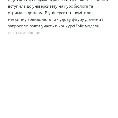
вступила до університету на курс біології та
отримала диплом. В університеті помітили
незвичну зовнішність та чудову фігуру дівчини і
запросили взяти участь в конкурсі “Міс модель
Турція”. А вже у 21 рік Севджан здобула титул “Міс
показати більше
модель світу”. Після цього Севджан зрозуміла, що їй
цікавіше займатися акторством, пішла на театральні
курси і паралельно почала зніматися в епізодичних
ролях у серіалах. У 2018 році, після зйомок в серіалі
“Рання пташка”, до неї прийшла справжня
популярність.