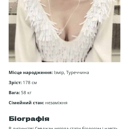
Місце народження:
Ізмір, Туреччина
Зріст:
178 см
Вага:
58 кг
Сімейний стан:
незаміжня
Біографія
В дитинстві Севджан мріяла стати біологом і навіть