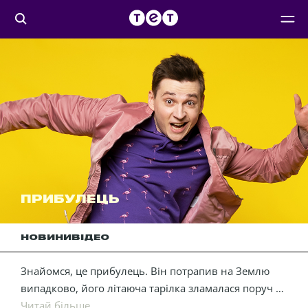
ПРИБУЛЕЦЬ
НОВИНИ
ВІДЕО
Знайомся, це прибулець. Він потрапив на Землю
випадково, його літаюча тарілка зламалася поруч з
орбітою нашої планети. Тепер він живе у звичайній
Читай більше