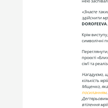
нею заспівал
«Знаєте таки
здійснити мрі
DOROFEEVA
Крім виступу
символічні п
Переглянути, 
проєкті «Бли
сім’ї та реал
Нагадуємо, щ
кількість мрі
Міщенко, яка
посиланням
Дегтярьовим,
втілення мрії