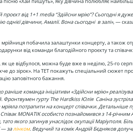
а пісню «Хай пишуть», яку дівчина полюбляє найбільше
й проєкт від 1+1 media “Здійсни мрію”? Сьогодні я дуж
ю однієї дівчини, Амалії. Вона сьогодні в залі»
, — сказ
.
, мрійниця побачила залаштунки концерту, а також о
одарунки від команди благодійного проєкту та співач
як це відбулося, можна буде вже в неділю, 25-го серпн
жче до зірок». На ТЕТ покажуть спеціальний сюжет про 
ізацію заповітного бажання.
о раніше команда ініціативи «Здійсни мрію» реалізув
й. Фронтвумен гурту The Hardkiss Юлія Саніна зустріла
 мріяла потрапити на концерт співачки. Детальніше п
. Співак MONATIK особисто познайомився з 14-річним 
 тато якого загинув унаслідок окупації Маріуполя. Бі
 — за
лінком
. Ведучий та комік Андрій Бєдняков долуч