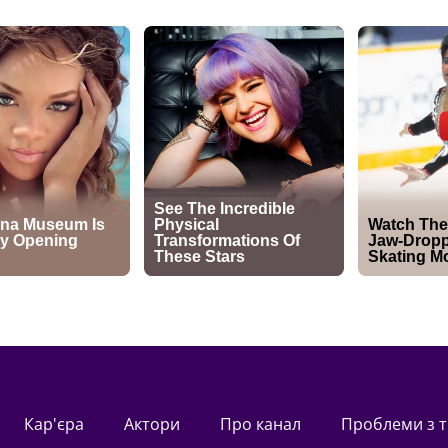
Кар'єра
актори
Про канал
Проблеми з 