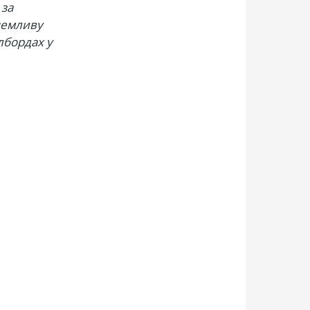
 за
емливу
ілбордах у