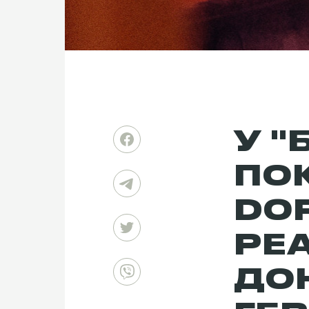
У "
ПО
DO
РЕ
ДО