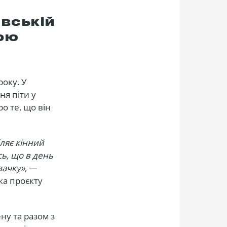
овській
ою
року. У
я піти у
ро те, що він
ляє кінний
сь, що в день
вачку»
, —
ка проєкту
ну та разом з