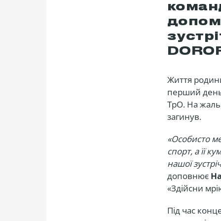
коман
допомо
зустр
DOROF
Життя родини
перший день
ТрО. На жаль,
загинув.
«Особисто ме
спорт, а її 
нашої зустрі
доповнює
На
«Здійсни мрі
Під час конц