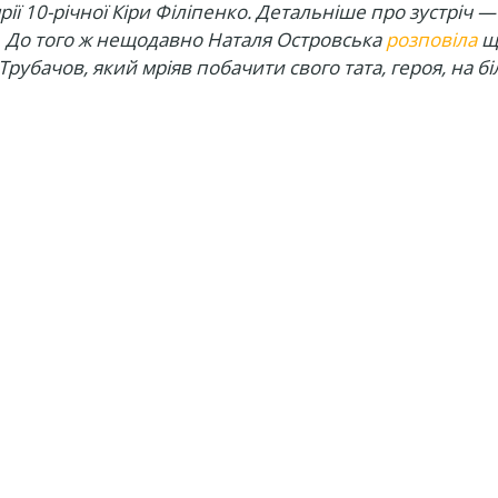
ії 10-річної Кіри Філіпенко. Детальніше про зустріч —
До того ж нещодавно Наталя Островська
розповіла
щ
 Трубачов, який мріяв побачити свого тата, героя, на б