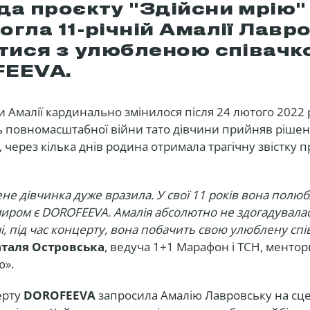
да проєкту "Здійсни мрію"
гла 11-річній Амалії Лавр
ітися з улюбленою співачк
EEVA.
 Амалії кардинально змінилося після 24 лютого 2022 
 повномасштабної війни тато дівчини прийняв рішенн
 через кілька днів родина отримала трагічну звістку п
не дівчинка дуже вразила. У свої 11 років вона полюб
кумиром є DOROFEEVA. Амалія абсолютно не здогадувала
чі, під час концерту, вона побачить свою улюблену спі
таля Островська
, ведуча 1+1 Марафон і ТСН, ментор
ю».
ерту
DOROFEEVA
запросила Амалію Лавровську на сце