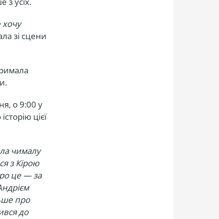
 з усіх.
е хочу
ала зі сцени
тримала
ки.
я, о 9:00 у
історію цієї
ала чималу
ся з Кірою
ро це — за
Андрієм
льше про
ився до