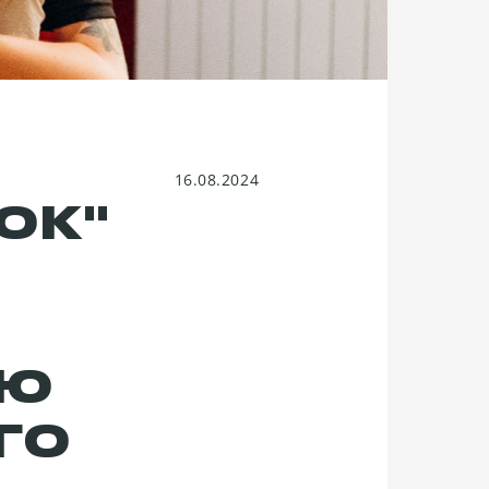
16.08.2024
ОК"
ІЮ
ГО