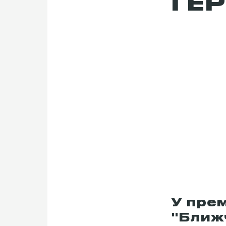
ГЕ
У пре
"Ближч