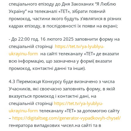
спеціального епізоду до Дня Закоханих “Я Люблю
Україну” на телеканалі «ТЕТ», зібрати повний
промокод, частини якого будуть з’являтися в різних
кадрах епізоду, в послідовності їх появи на екрані;
- До 22:00 год. 16 лютого 2025 заповнити форму на
спеціальній сторінці
https://tet.tv/ya-lyublyu-
ukrayinu-form
на сайті телеканалу «ТЕТ» де вказати
всю інформацію, що зазначена у формі( вказати
промокод, контактні данні та інше).
4.3 Переможця Конкурсу буде визначено з числа
Учасників, які своєчасно заповнять форму, в якій
вказується промокод і контактні дані, на
спеціальній сторінці
https://tet.tv/ya-lyublyu-
ukrayinu-form
телеканалу «ТЕТ» за допомогою сайту
–
https://digitaltseg.com/generator-vypadkovyh-chysel/
генератора випадкових чисел.на сайті та в