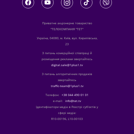
Приватне акціонерне товариство
"ТЕЛЕКОМПАНІЯ "ТЕТ"
Україна, 04080, м. Київ, вул. Кирилівська,
23
З питань комерційної співпраці й
розміщення реклами звертайтесь
digital.sale@1plus1.tv
З питань алгоритмічних продажів
звертайтесь
traffic-team@1plus1.tv
Телефон:
+38 044 490 01 01
е-mail:
info@tet.tv
Ідентифікатори медіа в Реєстрі суб’єктів у
сфері медіа:
R10-00196, L10-00103