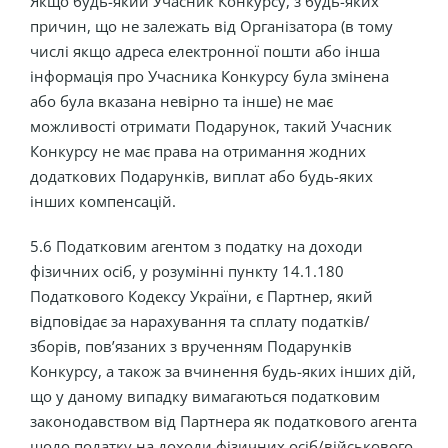
Якщо будь-який Учасник Конкурсу, з будь-яких
причин, що не залежать від Організатора (в тому
числі якщо адреса електронної пошти або інша
інформація про Учасника Конкурсу була змінена
або була вказана невірно та інше) не має
можливості отримати Подарунок, такий Учасник
Конкурсу не має права на отримання жодних
додаткових Подарунків, виплат або будь-яких
інших компенсацій.
5.6 Податковим агентом з податку на доходи
фізичних осіб, у розумінні пункту 14.1.180
Податкового Кодексу України, є Партнер, який
відповідає за нарахування та сплату податків/
зборів, пов’язаних з врученням Подарунків
Конкурсу, а також за вчинення будь-яких інших дій,
що у даному випадку вимагаються податковим
законодавством від Партнера як податкового агента
щодо податку на доходи фізичних осіб/військового