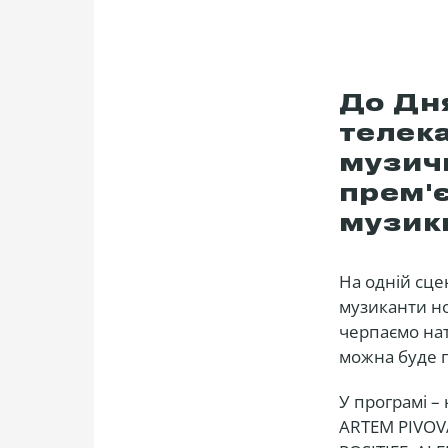
До Дн
телек
музич
прем'
музики
На одній сце
музиканти нов
черпаємо нат
можна буде п
У програмі –
ARTEM PIVOVA