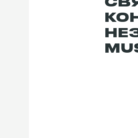
СВ
КО
НЕ
MUS