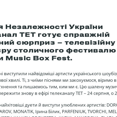
я Незалежності України
анал ТЕТ готує справжній
ний сюрприз – телевізійну
єру столичного фестивалю
 Music Box Fest.
ні виступили найвідоміші артисти українського шоубіз
ої хвилі. Ті, з чиїми піснями ми закохуємося, віримо в
хнення та пишаємось тим, ким ми є. Цю шалену музи
ережити знову в ефірі телеканалу ТЕТ – 24 серпня, о 2
 найхітовіші дуети й виступи улюблених артистів: DO
ROV, MONATIK, Ірина Білик, PARFENIUK, TVORCHI, ME