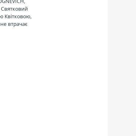
 OGNEVICH,
. Святковий
ю Квітковою,
 не втрачає