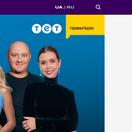
UA
RU