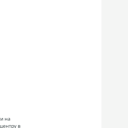
ти на
 центру в