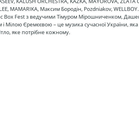
LEKSEEV, KALUSH ORCHESTRA, KAZKA, MAYOROVA, ZLATA
 LEE, MAMARIKA, Максим Бородін, Pozdniakov, WELLBOY
c Box Fest з ведучими Тімуром Мірошниченком, Даше
 і Мілою Єремєєвою – це музика сучасної України, яка
ітло, яке потрібне кожному.