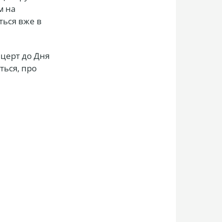
м на
ться вже в
нцерт до Дня
ться, про