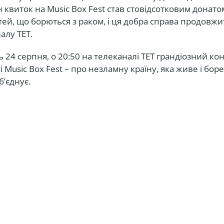
н квиток на Music Box Fest став стовідсотковим донато
тей, що борються з раком, і ця добра справа продовжи
алу ТЕТ.
ь 24 серпня, о 20:50 на телеканалі ТЕТ грандіозний ко
 Music Box Fest – про незламну країну, яка живе і боре
б’єднує.