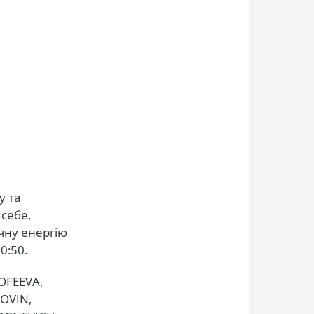
у та
 себе,
чну енергію
0:50.
ROFEEVA,
LOVIN,