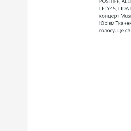
POSITIFF, A
LELY45, LIDA
концерт Musi
Юрієм Ткачем
голосу. Це св