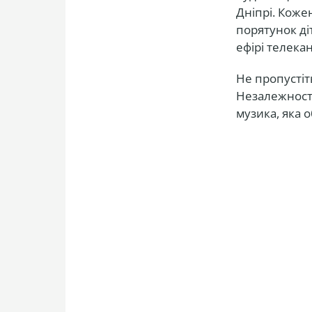
Дніпрі. Коже
порятунок ді
ефірі телекан
Не пропустіт
Незалежності
музика, яка о