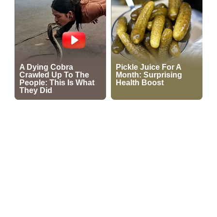
кастинги
Кар'єра
актори
Про канал
Проблеми з трансляцією
Структура власності та особлива інформація
Інформація для акціонерів та стейкхолдерів
Політика конфіденційності
Правила користування сайтом