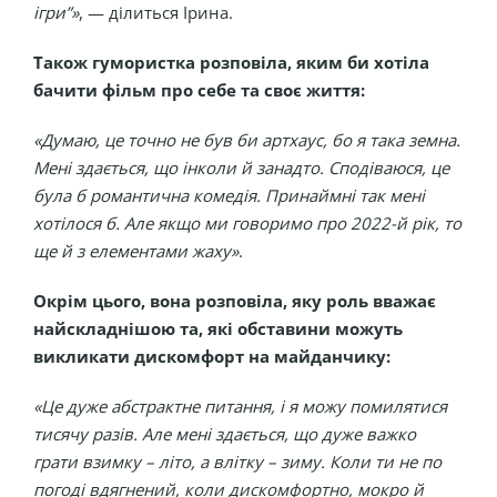
ігри”»
, — ділиться Ірина.
Також гумористка розповіла, яким би хотіла
бачити фільм про себе та своє життя:
«Думаю, це точно не був би артхаус, бо я така земна.
Мені здається, що інколи й занадто. Сподіваюся, це
була б романтична комедія. Принаймні так мені
хотілося б. Але якщо ми говоримо про 2022-й рік, то
ще й з елементами жаху»
.
Окрім цього, вона розповіла, яку роль вважає
найскладнішою та, які обставини можуть
викликати дискомфорт на майданчику:
«Це дуже абстрактне питання, і я можу помилятися
тисячу разів. Але мені здається, що дуже важко
грати взимку – літо, а влітку – зиму. Коли ти не по
погоді вдягнений, коли дискомфортно, мокро й