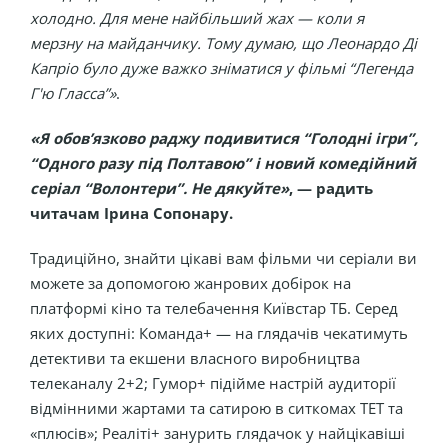
холодно. Для мене найбільший жах — коли я
мерзну на майданчику. Тому думаю, що Леонардо Ді
Капріо було дуже важко зніматися у фільмі “Легенда
Г'ю Гласса”»
.
«Я обов’язково раджу подивитися “Голодні ігри”,
“Одного разу під Полтавою” і новий комедійний
серіал “Волонтери”. Не дякуйте»
, — радить
читачам Ірина Сопонару.
Традиційно, знайти цікаві вам фільми чи серіали ви
можете за допомогою жанрових добірок на
платформі кіно та телебачення Київстар ТБ. Серед
яких доступні: Команда+ — на глядачів чекатимуть
детективи та екшени власного виробництва
телеканалу 2+2; Гумор+ підійме настрій аудиторії
відмінними жартами та сатирою в ситкомах ТЕТ та
«плюсів»; Реаліті+ занурить глядачок у найцікавіші