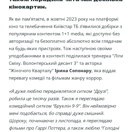
кінокартин.
Як ви пам’ятаєте, в жовтні 2023 року на платформі
кіно та телебачення Київстар ТБ з’явилися добірки з
популярним контентом 1+1 media, які доступні без
авторизації та безоплатно абсолютно всім глядачам
на будь-яких пристроях. Тож наступною своїми
уподобаннями в контенті поділилася тренерка "Ліги
Сміху. Волонтерський десант 3" та акторка
"Жіночого Кварталу"
Ірина Сопонару
, яка віддає
перевагу комедії та фільмам жанру хоррор.
«Я дуже люблю передивлятися ситком “Друзі”,
робила це тисячу разів. Також я переглядаю
комедійний ситком “Бруклін 9-9”. Він неймовірно
мені подобається, бо справді дуже смішний.
Щороку, починаючи з листопада, я переглядаю
фільми про Гаррі Поттера, а також люблю “Голодні