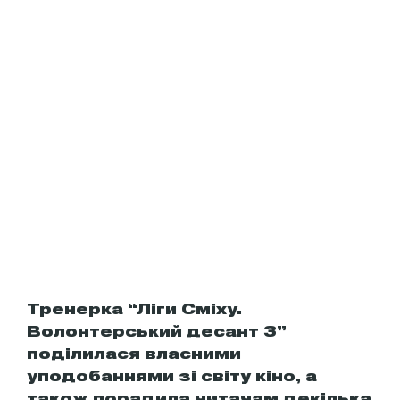
Тренерка “Ліги Сміху.
Волонтерський десант 3”
поділилася власними
уподобаннями зі світу кіно, а
також порадила читачам декілька