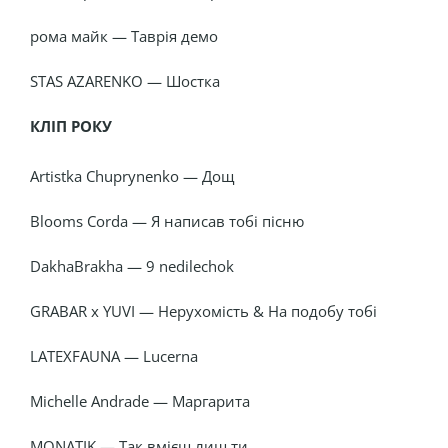
рома майк — Таврія демо
STAS AZARENKO — Шостка
КЛІП РОКУ
Artistka Chuprynenko — Дощ
Blooms Corda — Я написав тобі пісню
DakhaBrakha — 9 nedilechok
GRABAR x YUVI — Нерухомість & На подобу тобі
LATEXFAUNA — Lucerna
Michelle Andrade — Маргарита
MONATIK — Так вмієш лиш ти