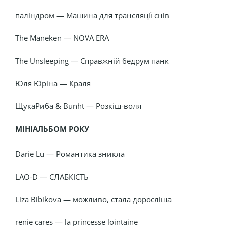
паліндром — Машина для трансляції снів
The Maneken — NOVA ERA
The Unsleeping — Справжній бедрум панк
Юля Юріна — Краля
ЩукаРиба & Bunht — Розкіш-воля
МІНІАЛЬБОМ РОКУ
Darie Lu — Романтика зникла
LAO-D — СЛАБКІСТЬ
Liza Bibikova — можливо, стала доросліша
renie cares — la princesse lointaine