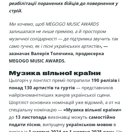
реабілітації поранених бійців до повернення у
стрій
.
Ми хочемо, щоб MEGOGO MUSIC AWARDS
залишалася не лише премією, а й простором
музичної солідарності — де підтримка звучить так
само гучно, як і пісні українських артистів»
, —
зазначає Валерія Толочина, продюсерка
MEGOGO MUSIC AWARDS.
Музика вільної країни
Цьогоріч у лонгліст премії потрапили
190 релізів і
понад 130 артистів та гуртів
— представників
найрізноманітніших жанрів української сцени.
Шортліст основних номінацій уже відомий, а от на
спеціальну номінацію —
«Музика вільної країни»
до
13 листопада
виконавці можуть
самостійно
подати пісню
, випущену
українською мовою
в
період із
1 жовтня 2024 до 1 жовтня 2025 року
. Це