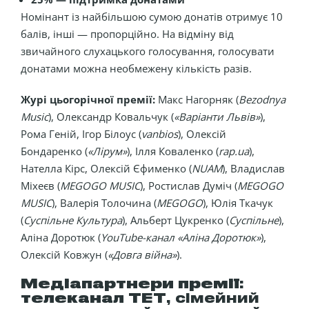
Номінант із найбільшою сумою донатів отримує 10
балів, інші — пропорційно. На відміну від
звичайного слухацького голосування, голосувати
донатами можна необмежену кількість разів.
Журі цьогорічної премії:
Макс Нагорняк (
Bezodnya
Music
), Олександр Ковальчук (
«Варіанти Львів»
),
Рома Геній, Ігор Білоус (
vanbios
), Олексій
Бондаренко (
«Лірум»
), Ілля Коваленко (
rap.ua
),
Нателла Кірс, Олексій Єфименко (
NUAM
), Владислав
Міхеєв (
MEGOGO MUSIC
), Ростислав Думіч (
MEGOGO
MUSIC
), Валерія Толочина (
MEGOGO
), Юлія Ткачук
(
Суспільне Культура
), Альберт Цукренко (
Суспільне
),
Аліна Доротюк (
YouTube-канал «Аліна Доротюк»
),
Олексій Ковжун (
«Довга війна»
).
Медіапартнери премії
:
телеканал ТЕТ
, сімейний