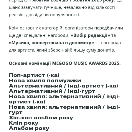
шанс зазвучати гучніше, незалежно від кількості
релізів, досвіду чи популярності.
Крім основних категорій, організатори передбачили
ще дві спеціальні нагороди:
«Вибір редакції»
та
«Музика, конвертована в допомогу»
— нагорода
для артиста, який збере найбільшу суму донатів.
Основні номінації MEGOGO MUSIC AWARDS 2025:
Поп-артист (-ка)
Нова хвиля попмузики
Альтернативний / інді-артист (-ка)
Альтернативний / інді-гурт
Нова хвиля: альтернативний / інді-
артист (-ка)
Нова хвиля: альтернативний / інді-
гурт
Хіп-хоп альбом року
Кліп року
Альбом року