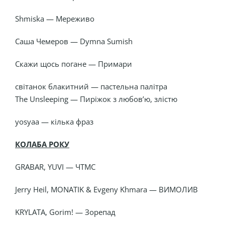
Shmiska — Мереживо
Саша Чемеров — Dymna Sumish
Скажи щось погане — Примари
світанок блакитний — пастельна палітра
The Unsleeping — Пиріжок з любов’ю, злістю
yosyaa — кілька фраз
КОЛАБА РОКУ
GRABAR, YUVI — ЧТМС
Jerry Heil, MONATIK & Evgeny Khmara — ВИМОЛИВ
KRYLATA, Gorim! — Зорепад