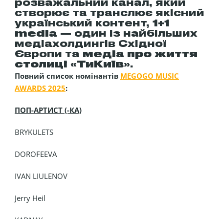
розважальний канал, який
створює та транслює якісний
український контент,
1+1
media
— один із найбільших
медіахолдингів Східної
Європи та
медіа про життя
столиці «ТиКиїв»
.
Повний список номінантів
MEGOGO MUSIC
AWARDS 2025
:
ПОП-АРТИСТ (-КА)
BRYKULETS
DOROFEEVA
IVAN LIULENOV
Jerry Heil