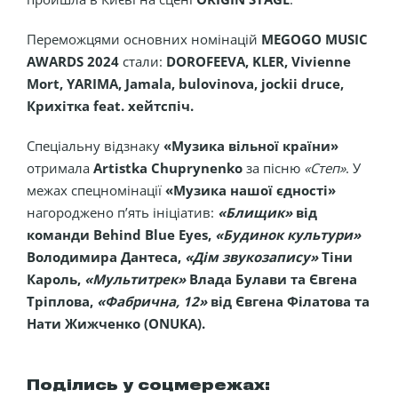
Переможцями основних номінацій
MEGOGO MUSIC
AWARDS 2024
стали:
DOROFEEVA, KLER, Vivienne
Mort, YARIMA, Jamala, bulovinova, jockii druce,
Крихітка feat. хейтспіч.
Спеціальну відзнаку
«Музика вільної країни»
отримала
Artistka Chuprynenko
за пісню
«Степ»
. У
межах спецномінації
«Музика нашої єдності»
нагороджено п’ять ініціатив:
«Блищик»
від
команди Behind Blue Eyes,
«Будинок культури»
Володимира Дантеса,
«Дім звукозапису»
Тіни
Кароль,
«Мультитрек»
Влада Булави та Євгена
Тріплова,
«Фабрична, 12»
від Євгена Філатова та
Нати Жижченко (ONUKA).
Поділись у соцмережах: