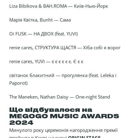
Liza Bibikova & BAH.ROMA — Київ-Нью-Йорк
Марія Квітка, Bunht — Сама
Oi FUSK — НА ДВОХ (feat. YUVI)
renie cares, СТРУКТУРА ЩАСТЯ — Хіба собі я ворог
renie cares, YUVI — є є є є є є. Є є є
світанок блакитний — прогулянка (feat. Leleka i
Paporot)
The Maneken, Nathan Daisy — One-night Stand
Що відбувалося на
MEGOGO MUSIC AWARDS
2024
Минулого року церемонія нагородження премії
пройшла в Києві на сцені
ORIGIN STAGE
.