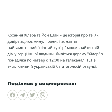
Кохання Хілера та Йон Шин – це історія про те, як
довіра зцілює минулі рани, і як навіть
найсамотніший "нічний кур'єр" може знайти свій
дім у серці іншої людини. Дивіться дораму "Хілер" з
понеділка по четвер о 12:00 на телеканалі ТЕТ в
ексклюзивній українській багатоголосій озвучці.
Поділись у соцмережах: