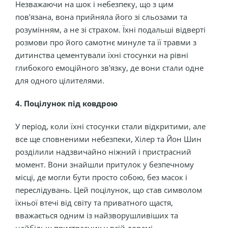
Незважаючи на шок і небезпеку, що з цим
пов'язана, вона прийняла його зі сльозами та
розумінням, а не зі страхом. Їхні подальші відверті
розмови про його самотнє минуле та її травми з
дитинства цементували їхні стосунки на рівні
глибокого емоційного зв'язку, де вони стали одне
для одного цілителями.
4. Поцілунок під ковдрою
У період, коли їхні стосунки стали відкритими, але
все ще сповненими небезпеки, Хілер та Йон Шин
розділили надзвичайно ніжний і пристрасний
момент. Вони знайшли притулок у безпечному
місці, де могли бути просто собою, без масок і
переслідувань. Цей поцілунок, що став символом
їхньої втечі від світу та приватного щастя,
вважається одним із найзворушливіших та