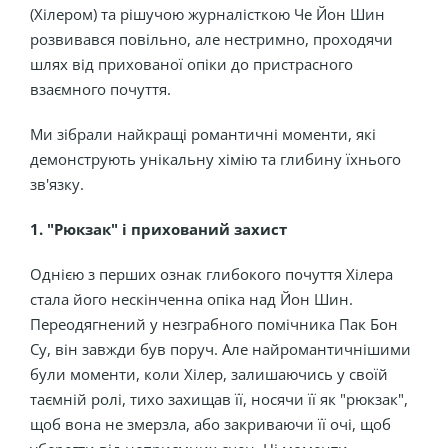
(Хілером) та рішучою журналісткою Че Йон Шин
розвивався повільно, але нестримно, проходячи
шлях від прихованої опіки до пристрасного
взаємного почуття.
Ми зібрали найкращі романтичні моменти, які
демонструють унікальну хімію та глибину їхнього
зв'язку.
1. "Рюкзак" і прихований захист
Однією з перших ознак глибокого почуття Хілера
стала його нескінченна опіка над Йон Шин.
Переодягнений у незграбного помічника Пак Бон
Су, він завжди був поруч. Але найромантичнішими
були моменти, коли Хілер, залишаючись у своїй
таємній ролі, тихо захищав її, носячи її як "рюкзак",
щоб вона не змерзла, або закриваючи її очі, щоб