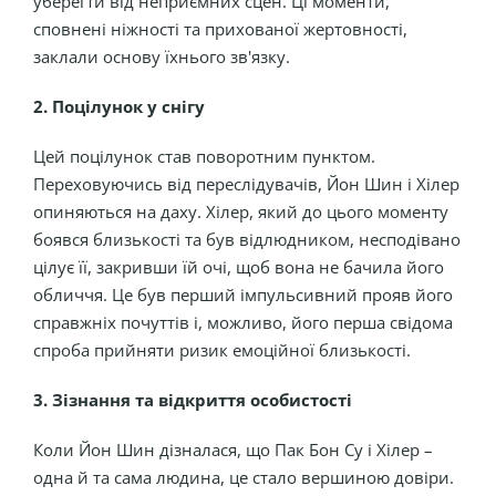
уберегти від неприємних сцен. Ці моменти,
сповнені ніжності та прихованої жертовності,
заклали основу їхнього зв'язку.
2. Поцілунок у снігу
Цей поцілунок став поворотним пунктом.
Переховуючись від переслідувачів, Йон Шин і Хілер
опиняються на даху. Хілер, який до цього моменту
боявся близькості та був відлюдником, несподівано
цілує її, закривши їй очі, щоб вона не бачила його
обличчя. Це був перший імпульсивний прояв його
справжніх почуттів і, можливо, його перша свідома
спроба прийняти ризик емоційної близькості.
3. Зізнання та відкриття особистості
Коли Йон Шин дізналася, що Пак Бон Су і Хілер –
одна й та сама людина, це стало вершиною довіри.