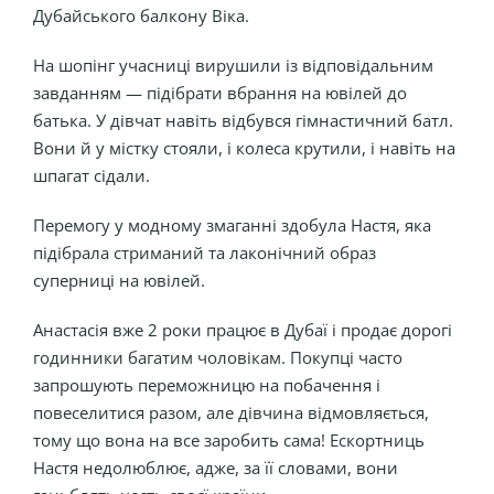
Дубайського балкону Віка.
На шопінг учасниці вирушили із відповідальним
завданням — підібрати вбрання на ювілей до
батька. У дівчат навіть відбувся гімнастичний батл.
Вони й у містку стояли, і колеса крутили, і навіть на
шпагат сідали.
Перемогу у модному змаганні здобула Настя, яка
підібрала стриманий та лаконічний образ
суперниці на ювілей.
Анастасія вже 2 роки працює в Дубаї і продає дорогі
годинники багатим чоловікам. Покупці часто
запрошують переможницю на побачення і
повеселитися разом, але дівчина відмовляється,
тому що вона на все заробить сама! Ескортниць
Настя недолюблює, адже, за її словами, вони