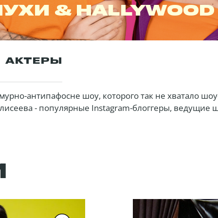
ЛУХИ & HALLYWOOD
АКТЕРЫ
урно-антипафосне шоу, которого так не хватало шоу-
Елисеева - популярные Instagram-блоггеры, ведущие ш
d» мы будем смеяться над удивительными выходками 
пками. Ты узнаешь про ужасные подарки фанатов, с
ного, так и мирового шоу-бизнеса. Это шоу о тех, ком
 Аня Тринчер, Женя Кот, Злата Огневич, Аня Алхим, А
И
Полтавой и многие другие.