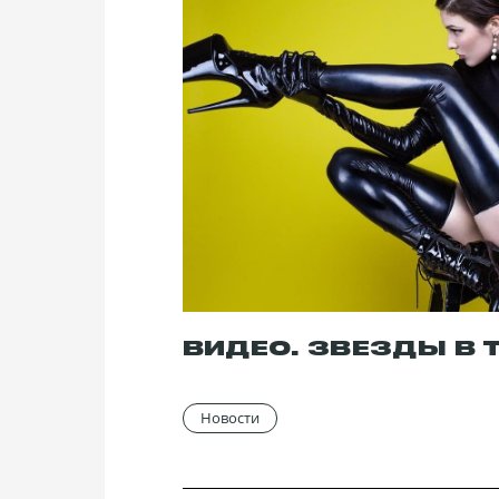
Жанр:
Развлекательное шоу, Юм
В ролях:
Женя Таллер, Настя Ели
ВИДЕО. ЗВЕЗДЫ В 
Новости