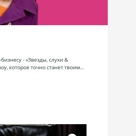
бизнесу - «Звезды, слухи &
оу, которое точно станет твоим
звезд, факапами, самыми
транные райдеры и прайсы за
у звездная болезнь снесла крышу.
лина Гросу, Катя Варченко,