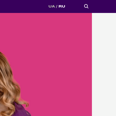
UA
RU