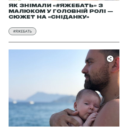
ЯК ЗНІМАЛИ «#ЯЖЕБАТЬ» З
МАЛЮКОМ У ГОЛОВНІЙ РОЛІ —
СЮЖЕТ НА «СНІДАНКУ»
#ЯЖЕБАТЬ