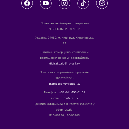
Приватне акціонерне товариство
"ТЕЛЕКОМПАНІЯ "ТЕТ"
Україна, 04080, м. Київ, вул. Кирилівська,
23
З питань комерційної співпраці й
розміщення реклами звертайтесь
digital.sale@1plus1.tv
З питань алгоритмічних продажів
звертайтесь
traffic-team@1plus1.tv
Телефон:
+38 044 490 01 01
е-mail:
info@tet.tv
Ідентифікатори медіа в Реєстрі суб’єктів у
сфері медіа:
R10-00196, L10-00103