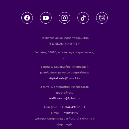
Приватне акціонерне товариство
"ТЕЛЕКОМПАНІЯ "ТЕТ"
Україна, 04080, м. Київ, вул. Кирилівська,
23
З питань комерційної співпраці й
розміщення реклами звертайтесь
digital.sale@1plus1.tv
З питань алгоритмічних продажів
звертайтесь
traffic-team@1plus1.tv
Телефон:
+38 044 490 01 01
е-mail:
info@tet.tv
Ідентифікатори медіа в Реєстрі суб’єктів у
сфері медіа: