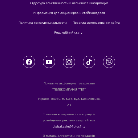
Структура собственности и особенная информация
Информация для акционеров и стейкхолдеров
Политика конфиденциальности
Правила использования сайта
Редакційний статут
Приватне акціонерне товариство
"ТЕЛЕКОМПАНІЯ "ТЕТ"
Україна, 04080, м. Київ, вул. Кирилівська,
23
З питань комерційної співпраці й
розміщення реклами звертайтесь
digital.sale@1plus1.tv
З питань алгоритмічних продажів