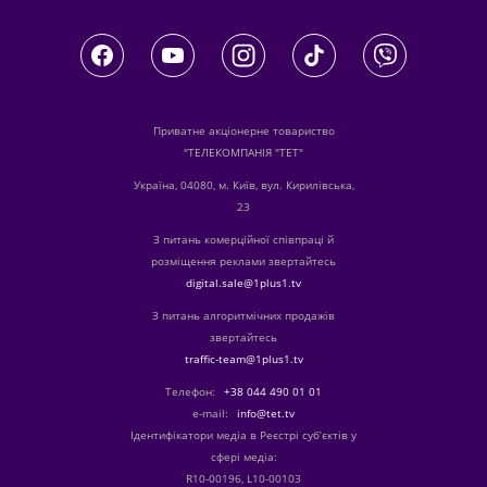
Приватне акціонерне товариство
"ТЕЛЕКОМПАНІЯ "ТЕТ"
Україна, 04080, м. Київ, вул. Кирилівська,
23
З питань комерційної співпраці й
розміщення реклами звертайтесь
digital.sale@1plus1.tv
З питань алгоритмічних продажів
звертайтесь
traffic-team@1plus1.tv
Телефон:
+38 044 490 01 01
е-mail:
info@tet.tv
Ідентифікатори медіа в Реєстрі суб’єктів у
сфері медіа:
R10-00196, L10-00103