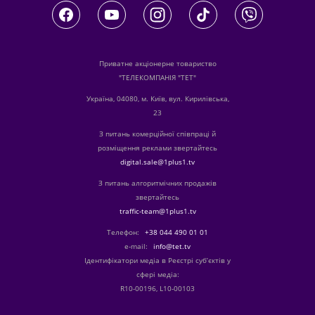
Приватне акціонерне товариство
"ТЕЛЕКОМПАНІЯ "ТЕТ"
Україна, 04080, м. Київ, вул. Кирилівська,
23
З питань комерційної співпраці й
розміщення реклами звертайтесь
digital.sale@1plus1.tv
З питань алгоритмічних продажів
звертайтесь
traffic-team@1plus1.tv
Телефон:
+38 044 490 01 01
е-mail:
info@tet.tv
Ідентифікатори медіа в Реєстрі суб’єктів у
сфері медіа:
R10-00196, L10-00103