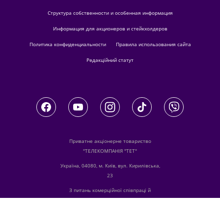
Структура собственности и особенная информация
Информация для акционеров и стейкхолдеров
Политика конфиденциальности
Правила использования сайта
Редакційний статут
Приватне акціонерне товариство
"ТЕЛЕКОМПАНІЯ "ТЕТ"
Україна, 04080, м. Київ, вул. Кирилівська,
23
З питань комерційної співпраці й
розміщення реклами звертайтесь
digital.sale@1plus1.tv