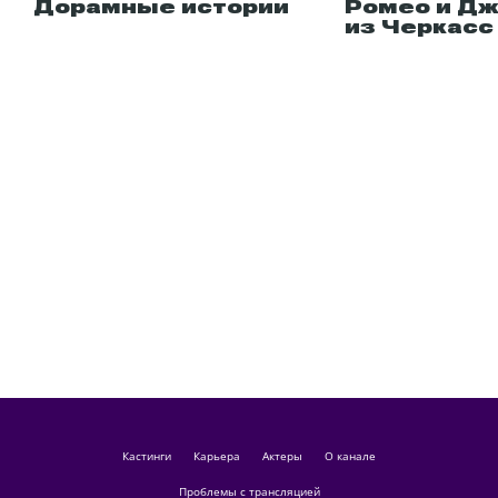
Дорамные истории
Ромео и Дж
из Черкасс
кастинги
Карьера
актеры
О канале
Проблемы с трансляцией