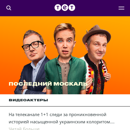
ПОСЛЕДНИЙ МОСКАЛЬ
ВИДЕО
АКТЕРЫ
На телеканале 1+1 следи за проникновенной
историей насыщенной украинским колоритом.
Валера – сын московского олигарха живет в
Читай больше