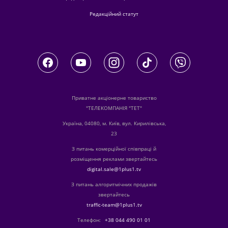
Редакційний статут
Приватне акціонерне товариство
"ТЕЛЕКОМПАНІЯ "ТЕТ"
Україна, 04080, м. Київ, вул. Кирилівська,
23
З питань комерційної співпраці й
розміщення реклами звертайтесь
digital.sale@1plus1.tv
З питань алгоритмічних продажів
звертайтесь
traffic-team@1plus1.tv
Телефон:
+38 044 490 01 01