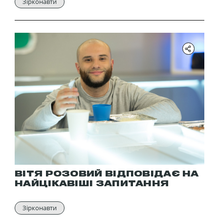
Зірконавти
ВІТЯ РОЗОВИЙ ВІДПОВІДАЄ НА
НАЙЦІКАВІШІ ЗАПИТАННЯ
Зірконавти