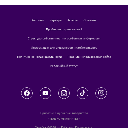
кастинги
Карьера
актеры
О канале
Проблемы с трансляцией
Структура собственности и особенная информация
Информация для акционеров и стейкхолдеров
Политика конфиденциальности
Правила использования сайта
Редакційний статут
Приватне акціонерне товариство
"ТЕЛЕКОМПАНІЯ "ТЕТ"
Україна, 04080, м. Київ, вул. Кирилівська,