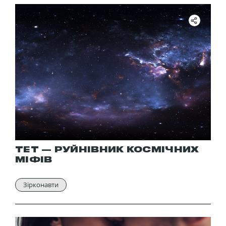
ТЕТ — РУЙНІВНИК КОСМІЧНИХ
МІФІВ
Зірконавти