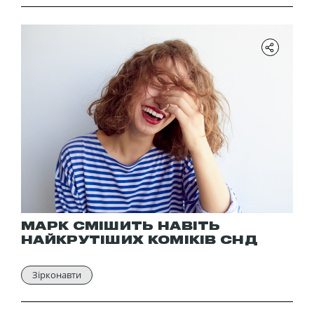
МАРК СМІШИТЬ НАВІТЬ
НАЙКРУТІШИХ КОМІКІВ СНД
Зірконавти