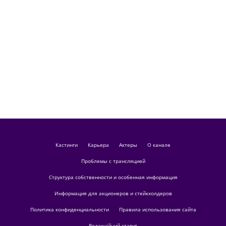
кастинги
Карьера
актеры
О канале
Проблемы с трансляцией
Структура собственности и особенная информация
Информация для акционеров и стейкхолдеров
Политика конфиденциальности
Правила использования сайта
Редакційний статут