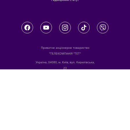
Приватне акціонерне товариство
"ТЕЛЕКОМПАНІЯ "ТЕТ"
Україна, 04080, м. Київ, вул. Кирилівська,
23
З питань комерційної співпраці й
розміщення реклами звертайтесь
digital.sale@1plus1.tv
З питань алгоритмічних продажів
звертайтесь
traffic-team@1plus1.tv
Телефон:
+38 044 490 01 01
е-mail:
info@tet.tv
Ідентифікатори медіа в Реєстрі суб’єктів у