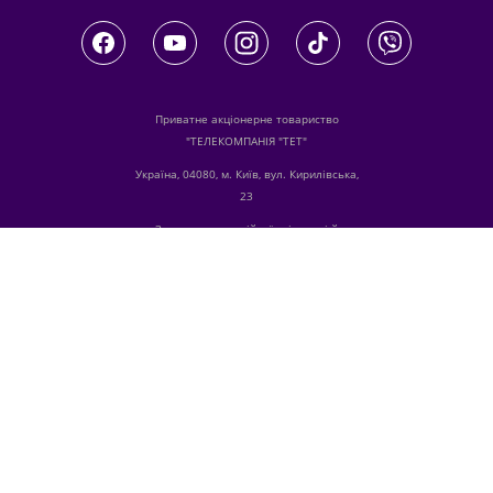
Приватне акціонерне товариство
"ТЕЛЕКОМПАНІЯ "ТЕТ"
Україна, 04080, м. Київ, вул. Кирилівська,
23
З питань комерційної співпраці й
розміщення реклами звертайтесь
digital.sale@1plus1.tv
З питань алгоритмічних продажів
звертайтесь
traffic-team@1plus1.tv
Телефон:
+38 044 490 01 01
е-mail:
info@tet.tv
Ідентифікатори медіа в Реєстрі суб’єктів у
сфері медіа:
R10-00196, L10-00103