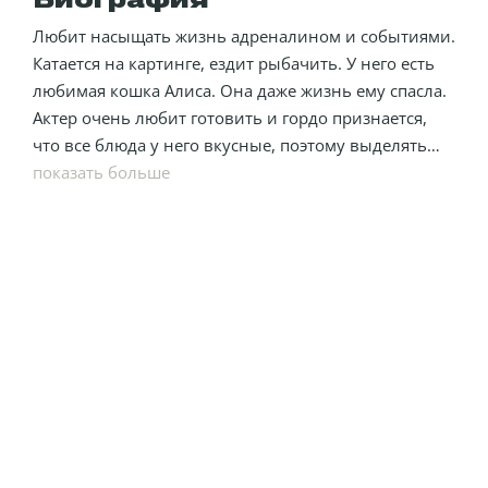
Биография
Любит насыщать жизнь адреналином и событиями.
Катается на картинге, ездит рыбачить. У него есть
любимая кошка Алиса. Она даже жизнь ему спасла.
Актер очень любит готовить и гордо признается,
что все блюда у него вкусные, поэтому выделять
фирменное не видит смысла. Михаил точно знает,
показать больше
что он не эгоист, потому что вырос в семье, где
было 5 детей.