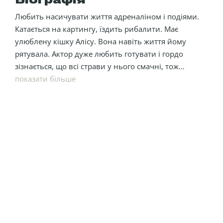
Біографія
Любить насичувати життя адреналіном і подіями.
Катається на картингу, їздить рибалити. Має
улюблену кішку Алісу. Вона навіть життя йому
рятувала. Актор дуже любить готувати і гордо
зізнається, що всі страви у нього смачні, тож
виділяти фірмову не бачить сенсу. Михайло точно
показати більше
знає, що він не егоїст, бо виріс у родині, де було 5
дітей.