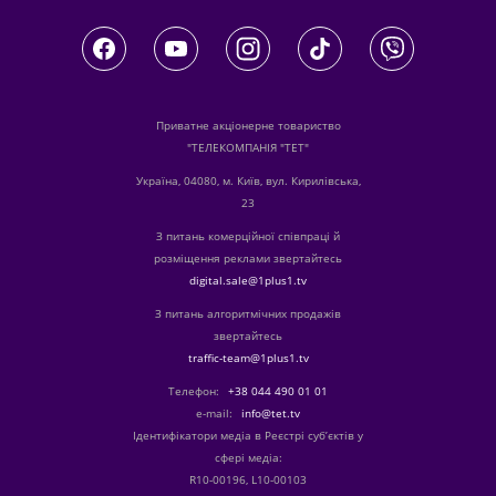
Приватне акціонерне товариство
"ТЕЛЕКОМПАНІЯ "ТЕТ"
Україна, 04080, м. Київ, вул. Кирилівська,
23
З питань комерційної співпраці й
розміщення реклами звертайтесь
digital.sale@1plus1.tv
З питань алгоритмічних продажів
звертайтесь
traffic-team@1plus1.tv
Телефон:
+38 044 490 01 01
е-mail:
info@tet.tv
Ідентифікатори медіа в Реєстрі суб’єктів у
сфері медіа:
R10-00196, L10-00103