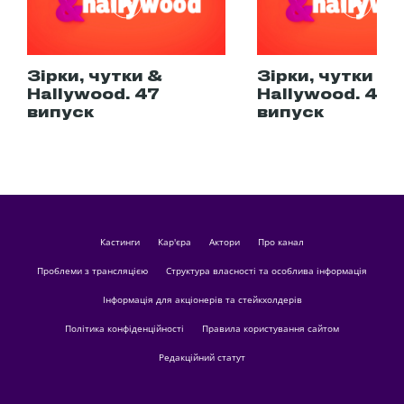
Зірки, чутки &
Зірки, чутки &
Hallywood. 47
Hallywood. 48
випуск
випуск
кастинги
Кар'єра
актори
Про канал
Проблеми з трансляцією
Структура власності та особлива інформація
Інформація для акціонерів та стейкхолдерів
Політика конфіденційності
Правила користування сайтом
Редакційний статут