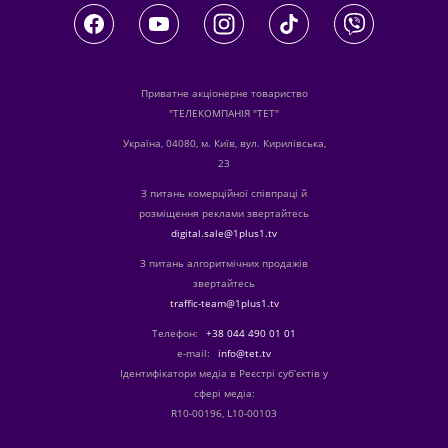
Приватне акціонерне товариство
"ТЕЛЕКОМПАНІЯ "ТЕТ"
Україна, 04080, м. Київ, вул. Кирилівська,
23
З питань комерційної співпраці й
розміщення реклами звертайтесь
digital.sale@1plus1.tv
З питань алгоритмічних продажів
звертайтесь
traffic-team@1plus1.tv
Телефон:
+38 044 490 01 01
е-mail:
info@tet.tv
Ідентифікатори медіа в Реєстрі суб’єктів у
сфері медіа:
R10-00196, L10-00103