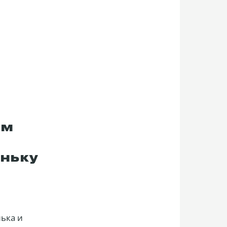
ем
аньку
нька и