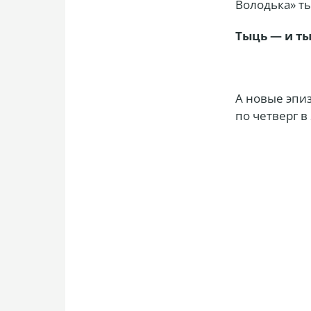
Володька» т
Тыць — и ты
А новые эпиз
по четверг в 