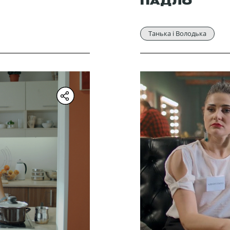
ПАДЛО
Танька і Володька