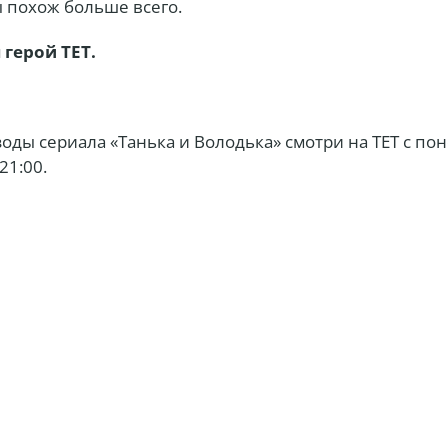
ы похож больше всего.
 герой ТЕТ.
оды сериала «Танька и Володька» смотри на ТЕТ с по
21:00.