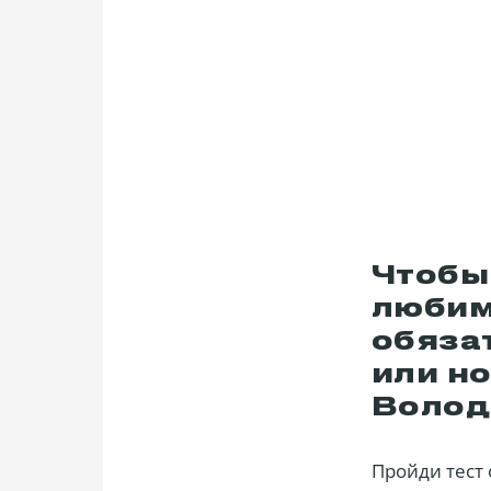
Чтобы
любим
обяза
или но
Волод
Пройди тест 