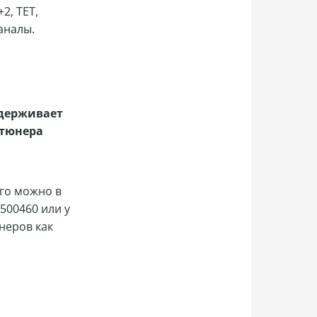
2, ТЕТ,
аналы.
ддерживает
 тюнера
его можно в
500460 или у
неров как