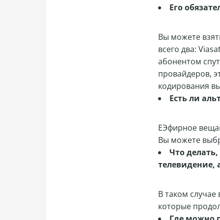
Его обязате
Вы можете взят
всего два: Viasa
абонентом спутн
провайдеров, эт
кодирования вы
Есть ли ал
ЕЭфирное вещан
Вы можете выбр
Что делать,
телевидение, 
В таком случае
которые продол
Где можно 