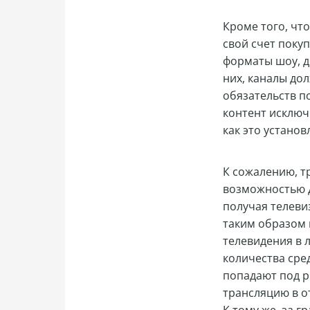
Кроме того, чт
свой счет поку
форматы шоу, д
них, каналы до
обязательств по
контент исключ
как это устано
К сожалению, т
возможностью д
получая телеви
таким образом 
телевидения в 
количества сред
попадают под р
трансляцию в о