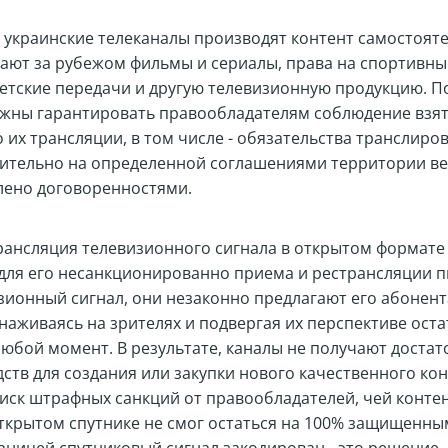
о украинские телеканалы производят контент самостояте
пают за рубежом фильмы и сериалы, права на спортивны
етские передачи и другую телевизионную продукцию. П
лжны гарантировать правообладателям соблюдение взят
 их трансляции, в том числе - обязательства транслиров
ительно на определенной соглашениями территории ве
влено договоренностями.
рансляция телевизионного сигнала в открытом формате
ля его несанкционированно приема и рестрансляции п
зионный сигнал, они незаконно предлагают его абонент
наживаясь на зрителях и подвергая их перспективе оста
любой момент. В результате, каналы не получают доста
ств для создания или закупки нового качественного кон
иск штрафных санкций от правообладателей, чей конте
ткрытом спутнике не смог остаться на 100% защищенным