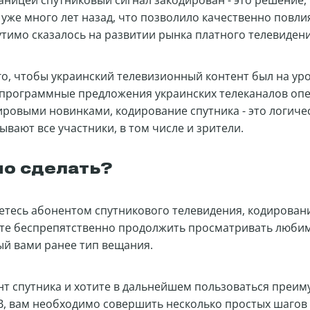
раницей спутниковый сигнал закодирован - это решение,
уже много лет назад, что позволило качественно повлия
тимо сказалось на развитии рынка платного телевидени
го, чтобы украинский телевизионный контент был на ур
 программные предложения украинских телеканалов оп
ровыми новинками, кодирование спутника - это логичес
вают все участники, в том числе и зрители.
но сделать?
яетесь абонентом спутникового телевидения, кодирован
ете беспрепятственно продолжить просматривать люби
й вами ранее тип вещания.
ент спутника и хотите в дальнейшем пользоваться преи
В, вам необходимо совершить несколько простых шагов 