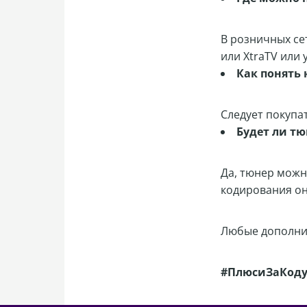
В розничных се
или XtraTV или
Как понять
Следует покупа
Будет ли тю
Да, тюнер можн
кодирования он
Любые дополнит
#ПлюсиЗаКоду