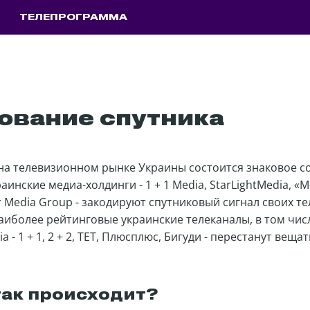
ТЕЛЕПРОГРАММА
ование спутника
 на телевизионном рынке Украины состоится знаковое с
инские медиа-холдинги - 1 + 1 Media, StarLightMedia, «
r Media Group - закодируют спутниковый сигнал своих те
наиболее рейтинговые украинские телеканалы, в том чис
a - 1 + 1, 2 + 2, ТЕТ, Плюсплюс, Бигуди - перестанут веща
так происходит?