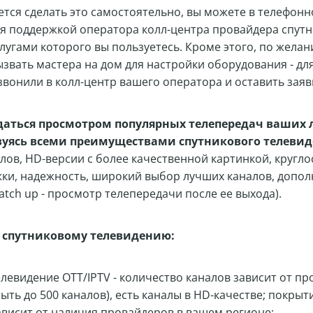
ается сделать это самостоятельно, вы можете в телефон
я поддержкой оператора колл-центра провайдера спут
лугами которого вы пользуетесь. Кроме этого, по желани
звать мастера на дом для настройки оборудования - для
онили в колл-центр вашего оператора и оставить заявку
ждаться просмотром популярных телепередач ваших
зуясь всеми преимуществами спутникового телеви
лов, HD-версии с более качественной картинкой, кругл
ки, надежность, широкий выбор лучших каналов, допо
tch up - просмотр телепередачи после ее выхода).
 спутниковому телевидению:
левидение OTT/IPTV - количество каналов зависит от пр
ыть до 500 каналов), есть каналы в HD-качестве; покрыт
висит от наличия провайдеров в вашем регионе;