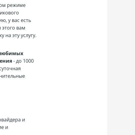
ном режиме
никового
ю, у вас есть
 этого вам
 на эту услугу.
 любимых
дения
- до 1000
осуточная
лнительные
овайдера и
ие и