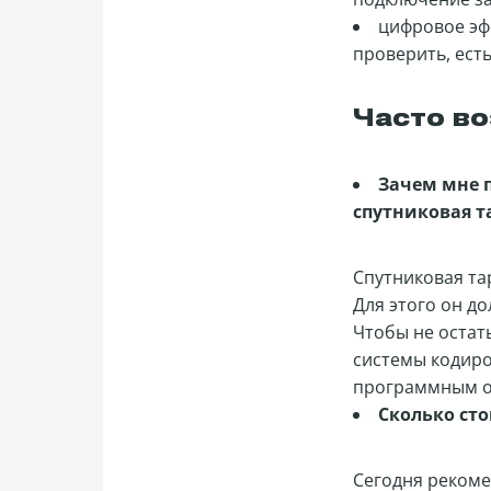
цифровое эфи
проверить, ест
Часто в
Зачем мне п
спутниковая т
Спутниковая та
Для этого он д
Чтобы не остат
системы кодиро
программным о
Сколько ст
Сегодня рекоме