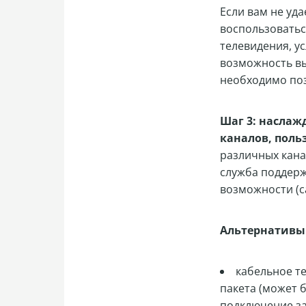
Если вам не уд
воспользоватьс
телевидения, ус
возможность вы
необходимо позв
Шаг 3: насла
каналов, поль
различных кана
служба поддерж
возможности (ca
Альтернативы
кабельное те
пакета (может б
подключение за