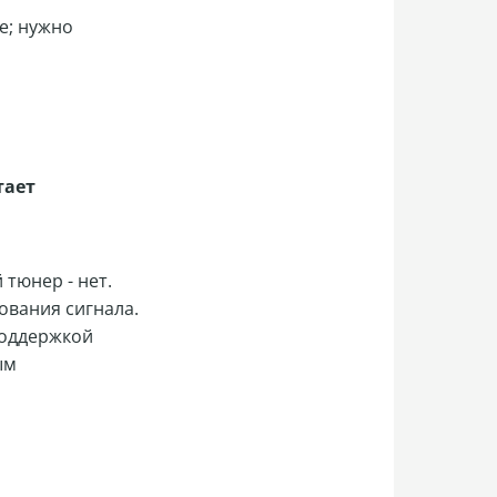
ве; нужно
тает
тюнер - нет.
ования сигнала.
поддержкой
ым