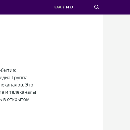
UA
RU
обытие:
Медиа Группа
леканалов. Это
ле и телеканалы
ть в открытом