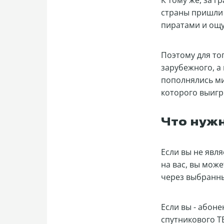
К тому же, за г
страны пришли 
пиратами и ощу
Поэтому для то
зарубежного, а
пополнялись ми
которого выигры
Что нуж
Если вы не явл
на вас, вы мож
через выбранны
Если вы - абон
спутникового Т