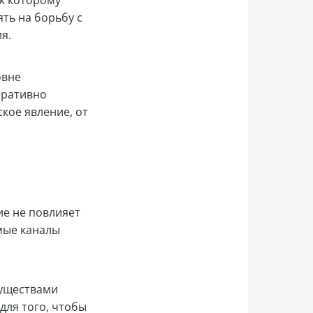
 к которому
ть на борьбу с
я.
овне
еративно
кое явление, от
ие не повлияет
мые каналы
муществами
для того, чтобы