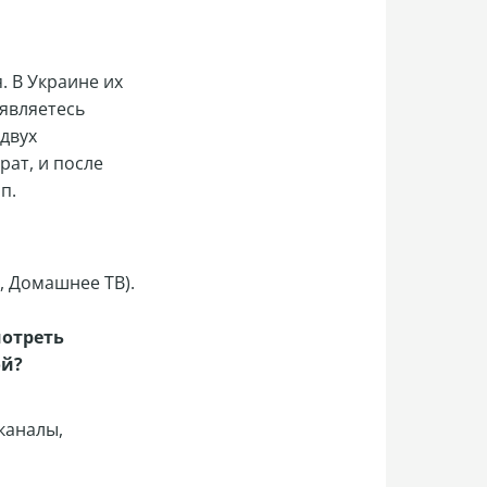
. В Украине их
ы являетесь
 двух
рат, и после
п.
,
Домашнее ТВ
).
мотреть
ой?
каналы,