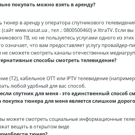
льно покупать можно взять в аренду?
ь тюнер в аренду у оператора спутникового телевидения
t (сайт
www.viasat.ua
, тел .: 0800500460) и XtraTV. Если в
икового ТВ, но не пользуетесь услугами одного из этих
о означает, что вам предоставляет услугу провайдер-пи
 не сможете смотреть каналы отечественных медиагруп
ьтернативные способы смотреть телевидение?
ие (Т2), кабельное ОТТ или IPTV телевидение (например
ать любой удобный для вас способ.
 если спутник для меня - это единственный способ с
а покупка тюнера для меня является слишком дорог
 вы можете смотреть социальные информационные теле
жат вещать в открытом виде
приобрести тюнер?