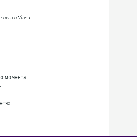
икового
Viasat
До момента
.
етях.