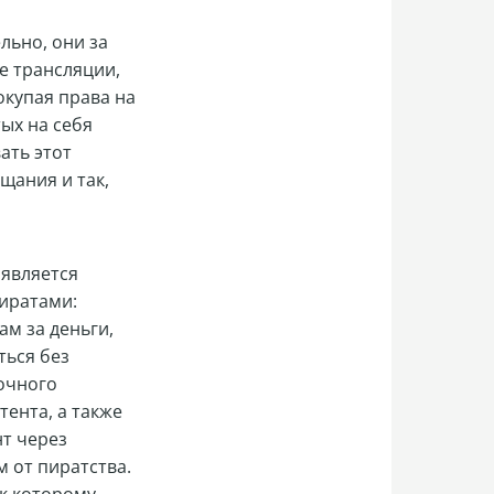
льно, они за
е трансляции,
окупая права на
ых на себя
ать этот
щания и так,
 является
иратами:
ам за деньги,
ться без
точного
тента, а также
нт через
 от пиратства.