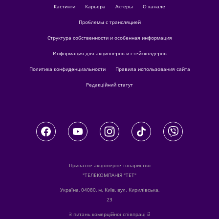
кастинги
Карьера
актеры
О канале
Проблемы с трансляцией
Структура собственности и особенная информация
Информация для акционеров и стейкхолдеров
Политика конфиденциальности
Правила использования сайта
Редакційний статут
Приватне акціонерне товариство
"ТЕЛЕКОМПАНІЯ "ТЕТ"
Україна, 04080, м. Київ, вул. Кирилівська,
23
З питань комерційної співпраці й