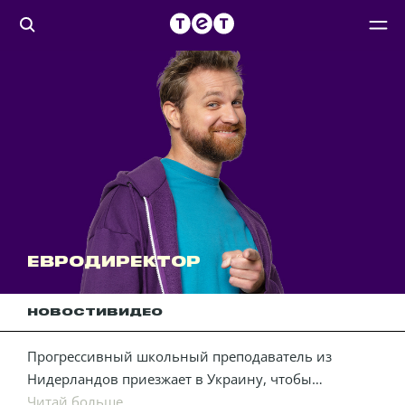
ЕВРОДИРЕКТОР
НОВОСТИ
ВИДЕО
Прогрессивный школьный преподаватель из
Нидерландов приезжает в Украину, чтобы
интегрировать в обычной общеобразовательной
Читай больше