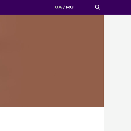
UA
RU