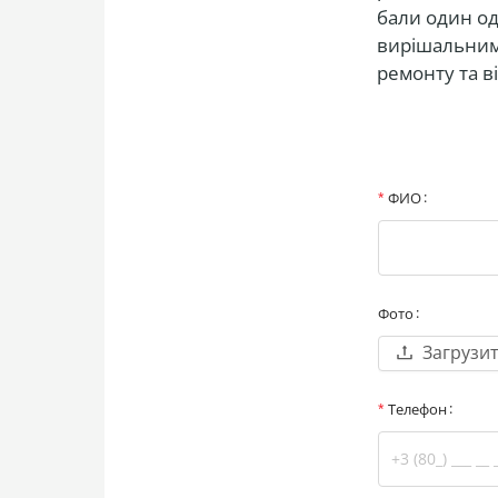
бали один одн
вирішальними
ремонту та від
ФИО
Фото
Загрузи
Телефон