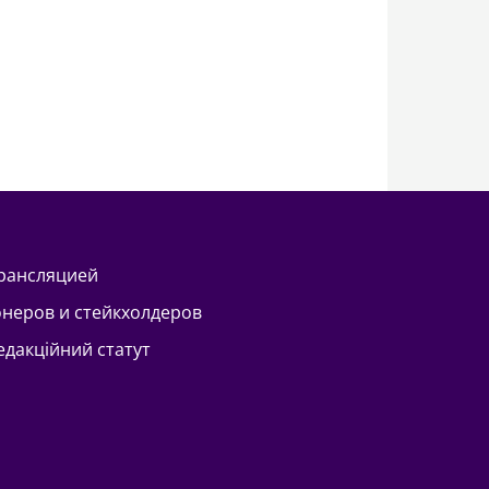
трансляцией
онеров и стейкхолдеров
Редакційний статут