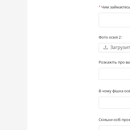
Чим займаєтес
Фото оселі 2
Загрузи
Розкажіть про в
В чому фішка осе
Скільки осіб прож