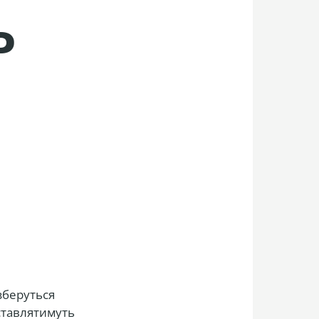
Ю
 зберуться
иставлятимуть