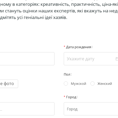
ому в категоріях: креативність, практичність, ціна-як
 стануть оцінки наших експертів, які вкажуть на нед
мітять усі геніальні ідеї хазяїв.
Дата рождения
Пол
те фото
Мужской
Женский
Город
Город