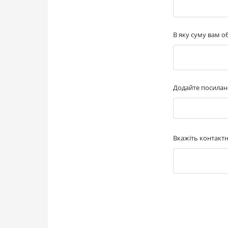
В яку суму вам 
Додайте посилан
Вкажіть контактн