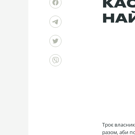
КА
НА
Троє власникі
разом, аби п