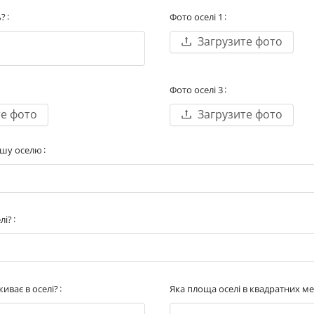
ь?
Фото оселі 1
Загрузите фото
Фото оселі 3
те фото
Загрузите фото
ашу оселю
лі?
иває в оселі?
Яка площа оселі в квадратних м