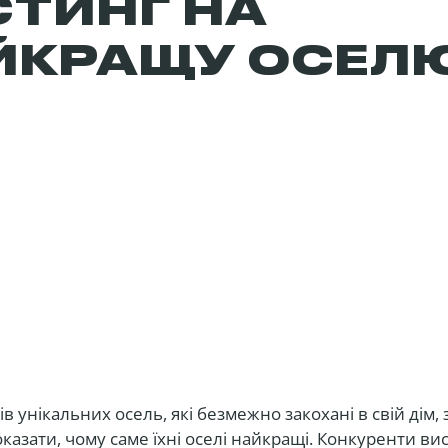
СТИНГ НА
ЙКРАЩУ ОСЕЛ
в унікальних осель, які безмежно закохані в свій дім,
оказати, чому саме їхні оселі найкращі. Конкуренти в