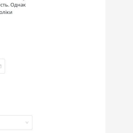
ість. Однак
оліки