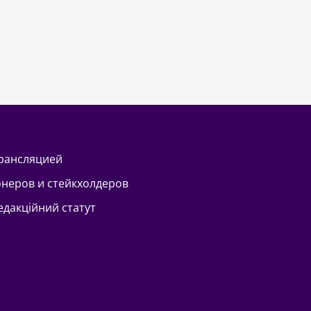
трансляцией
онеров и стейкхолдеров
Редакційний статут