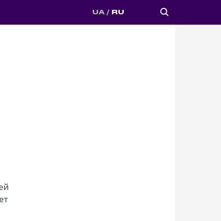
UA
RU
ей
ет