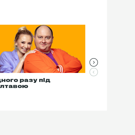
ного разу під
Ігри прико
лтавою