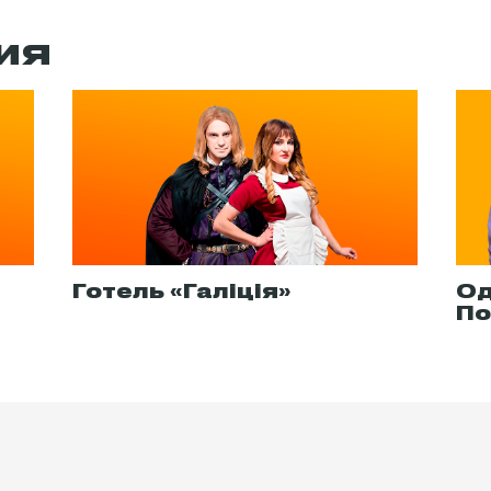
ИЯ
Готель «Галіція»
Од
По