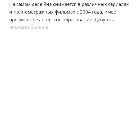
На самом деле Яна снимается в различных сериалах
и полнометражных фильмах с 2004 года, имеет
профильное актерское образование. Девушка
очень любит животных, занимается
показать больше
благотворительностью. Лучший отдых для нее —
это прогулка на свежем воздухе или тренировка.