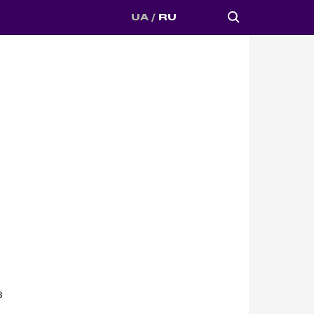
UA
RU
в