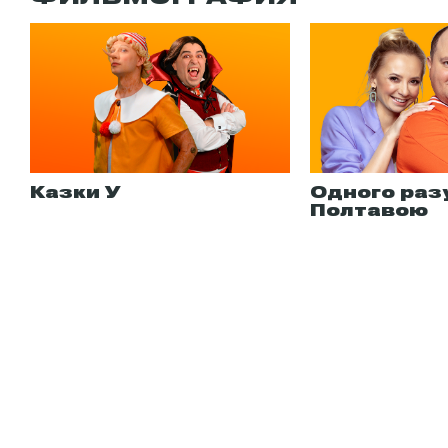
Казки У
Одного разу
Полтавою