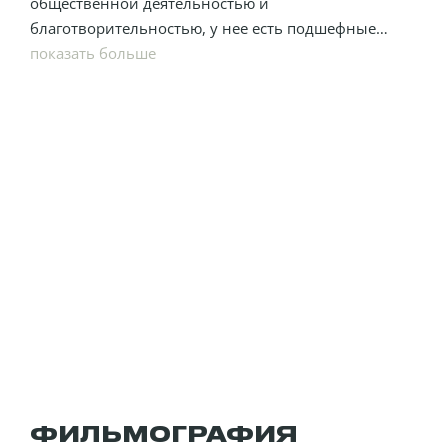
общественной деятельностью и
благотворительностью, у нее есть подшефные
детские дома.
В свободное время увлекается полевой
показать больше
реконструкцией исторических событий.
ФИЛЬМОГРАФИЯ