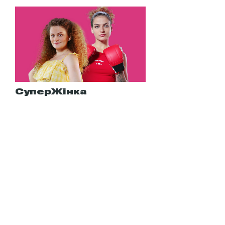
СуперЖінка