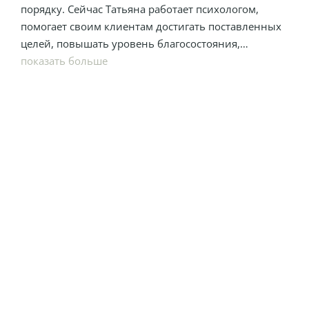
порядку. Сейчас Татьяна работает психологом,
помогает своим клиентам достигать поставленных
целей, повышать уровень благосостояния,
продвигаться по карьерной лестнице. Ее муж —
показать больше
художник, творческая личность.