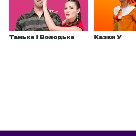
Танька і Володька
Казки У