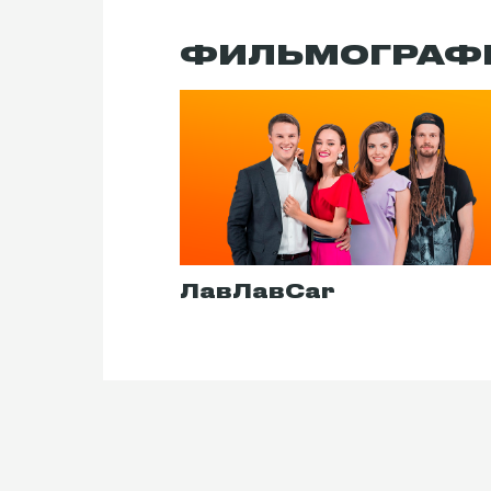
ФИЛЬМОГРАФ
ЛавЛавCar