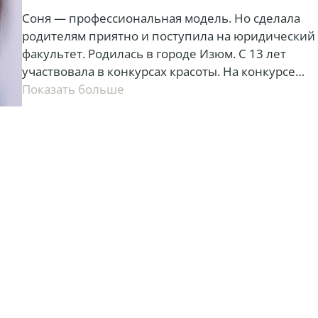
Соня — профессиональная модель. Но сделала
родителям приятно и поступила на юридический
факультет. Родилась в городе Изюм. С 13 лет
участвовала в конкурсах красоты. На конкурсе
«Юная мисс Украина» ее заметила директор
показать больше
модельного агентства. Так началась модельная
карьера девушки. София Панкевич уже посетила
многие страны, но знает, что настоящая слава —
еще впереди.