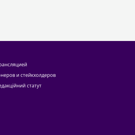
трансляцией
онеров и стейкхолдеров
Редакційний статут