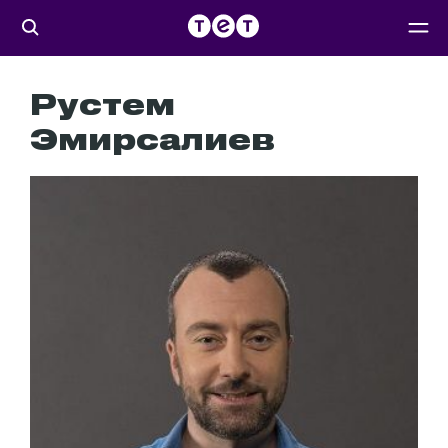
Рустем
Эмирсалиев