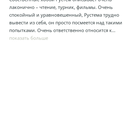
лаконично – чтение, турник, фильмы. Очень
спокойный и уравновешенный, Рустема трудно
вывести из себя, он просто посмеется над такими
попытками. Очень ответственно относится к
работе: во время съемок Рустем максимально
показать больше
вживается в роль и даже немного перестает быть
собой. Все место занимает его персонаж.