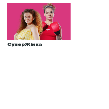
СуперЖінка