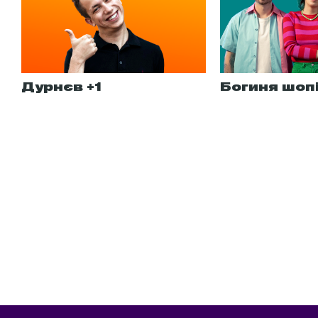
Дурнєв +1
Богиня шоп