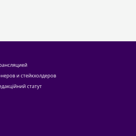
трансляцией
онеров и стейкхолдеров
Редакційний статут