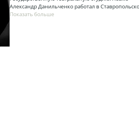
Александр Данильченко работал в Ставропольск
и Краснодарском театрах, в Московском театре им
показать больше
Гоголя. Позже переехал в Киев и начал строить
актерскую карьеру в здесь. С 2000 года Александ
постоянный член труппы театра на Подоле.