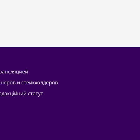
трансляцией
онеров и стейкхолдеров
Редакційний статут