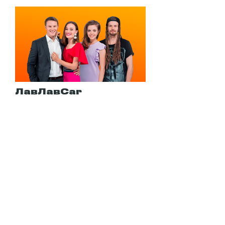
ЛавЛавCar