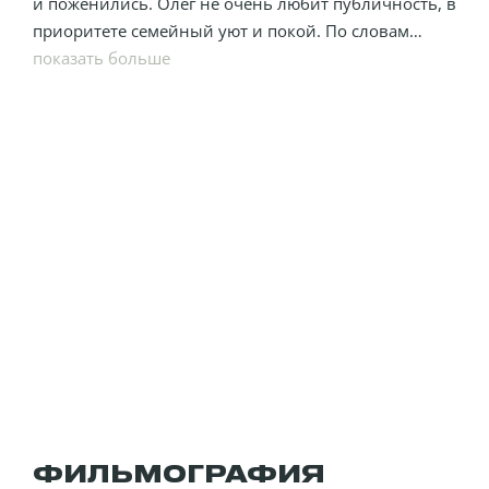
и поженились. Олег не очень любит публичность, в
приоритете семейный уют и покой. По словам
Дианы, в паре муж уравновешивает ее активную
показать больше
натуру, помогает сосредоточиться на главном.
ФИЛЬМОГРАФИЯ