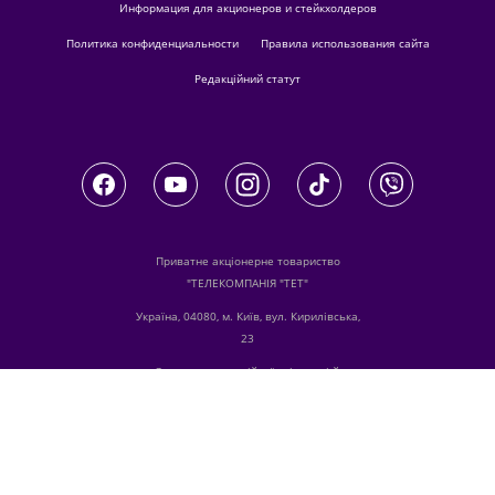
Информация для акционеров и стейкхолдеров
Политика конфиденциальности
Правила использования сайта
Редакційний статут
Приватне акціонерне товариство
"ТЕЛЕКОМПАНІЯ "ТЕТ"
Україна, 04080, м. Київ, вул. Кирилівська,
23
З питань комерційної співпраці й
розміщення реклами звертайтесь
digital.sale@1plus1.tv
З питань алгоритмічних продажів
звертайтесь
traffic-team@1plus1.tv