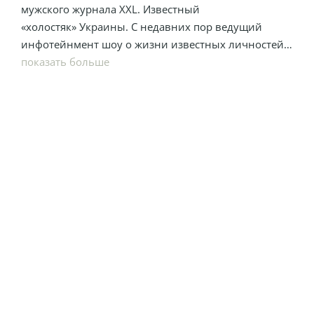
мужского журнала XXL. Известный
«холостяк» Украины. С недавних пор ведущий
инфотейнмент шоу о жизни известных личностей
«Жизнь известных людей» на телеканале ТЕТ.
показать больше